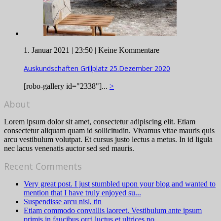
1. Januar 2021 | 23:50 |
Keine Kommentare
Auskundschaften Grillplatz 25.Dezember 2020
[robo-gallery id="2338"]...
>
About
Lorem ipsum dolor sit amet, consectetur adipiscing elit. Etiam
consectetur aliquam quam id sollicitudin. Vivamus vitae mauris quis
arcu vestibulum volutpat. Et cursus justo lectus a metus. In id ligula
nec lacus venenatis auctor sed sed mauris.
Recent Comments
Very great post. I just stumbled upon your blog and wanted to
mention that I have truly enjoyed su...
Suspendisse arcu nisl, tin
Etiam commodo convallis laoreet. Vestibulum ante ipsum
primis in faucibus orci luctus et ultrices po...