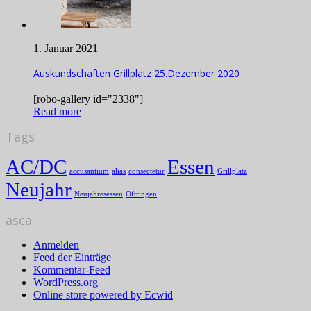
1. Januar 2021
Auskundschaften Grillplatz 25.Dezember 2020
[robo-gallery id="2338"]
Read more
Tags
AC/DC
Essen
accusantium
alias
consectetur
Grillplatz
Neujahr
Neujahresessen
Oftringen
asca
Anmelden
Feed der Einträge
Kommentar-Feed
WordPress.org
Online store powered by Ecwid